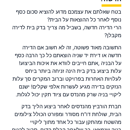
בטח שאלתם את עצמכם מדוע להוציא סכום כסף
נוסף לאחר כל ההוצאות על הבית?
הרי הדירה חדשה, בשביל מה צריך
בדק בית
לדירה
מקבלן?
התשובה מאוד פשוטה, זה לא חשוב אם הדירה
חדשה או דירת יד שניה הוצאתם כל כך הרבה כסף
על הבניה ,אתם חייבים לוודא את איכות הביצוע!
עלות ביצוע בדק בית
הינה זניחה ביותר ביחס
לעלויות האחרות בפרויקט וברוב המקרים סך עלות
הנזקים בדירה מגיע לעשרות אלפי שקלים! ישנם
ליקויי בניה שרק מהנדס עם ציוד תקין יכול לגלות.
חברת
הורביץ מהנדסים
לאחר ביצוע הליך בדק
הבית, שולחת דו"ח מסודר ומפורט הכולל צילומים
מהשטח ומהתקן עבור כל אחד מתוך
ליקויי
בניה
שנמצאו, כך שלאחר קבלת הדוח, סביר להניח,