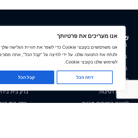
אנו מעריכים את פרטיותך
שירותי בדק בית
אזורי פעי
בדק בית
בדק בית בראשו
אנו משתמשים בקובצי Cookie כדי לשפר את חוויית הגלישה שלך
ולנתח את התנועה שלנו. על ידי לחיצה על "קבל הכל", אתה מסכים
ביקורת מבנים
בדק בית בבי
לשימוש שלנו בקובצי Cookie.
מחירון שירות
בדק בית בבא
דחה הכל
קבל הכל
מומחה איטום
בדק בית בנתי
בדיקת רטיבות
בדק בית בירו
ליקויים בחזיתות מבנים
בדק בית בצפו
ליקויי בניה
בדיקת דירות במבנים משותפים