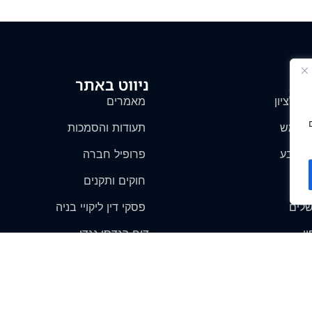
לות
ניווט באתר
ן לציון
מאמרים
ת שמש
תעודות והסמכות
ר שבע
פרופיל חברה
בות
חוקים ותקנים
שלים
פסקי דין ליקויי בניה
ן
דוח הנדסי נגדי
חוות דעת לדוגמא
המלצות