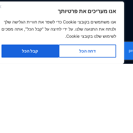
פסקי דין ליקויי בניה
אנו מעריכים את פרטיותך
דוח הנדסי נגדי
אנו משתמשים בקובצי Cookie כדי לשפר את חוויית הגלישה שלך
ולנתח את התנועה שלנו. על ידי לחיצה על "קבל הכל", אתה מסכים
חוות דעת לדוגמא
לשימוש שלנו בקובצי Cookie.
המלצות
דחה הכל
קבל הכל
שירותי בדק בית
בדק בית
ביקורת מבנים
מחירון שירות
מומחה איטום
בדיקת רטיבות
ליקויים בחזיתות מבנים
ליקויי בניה