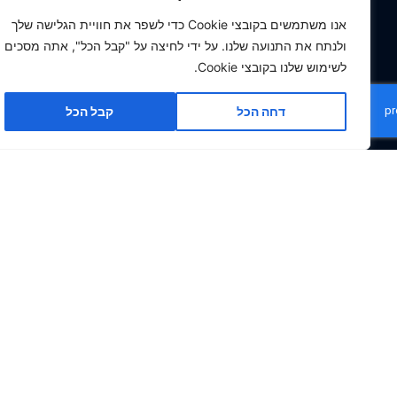
יצירת קשר
אנו משתמשים בקובצי Cookie כדי לשפר את חוויית הגלישה שלך
ולנתח את התנועה שלנו. על ידי לחיצה על "קבל הכל", אתה מסכים
טלפון ראשי: 03-6909485
לשימוש שלנו בקובצי Cookie.
נייד: 054-8889990
דחה הכל
קבל הכל
ווטסאפ
info@hurvitz-eng.co.il
כתובתנו: מ.א שפיר מושב איתן 131
שעות פעילות:
ראשון עד חמישי, בין 9:00 ל-21:00
חפשו אותנו ב-
YouTube
Facebook