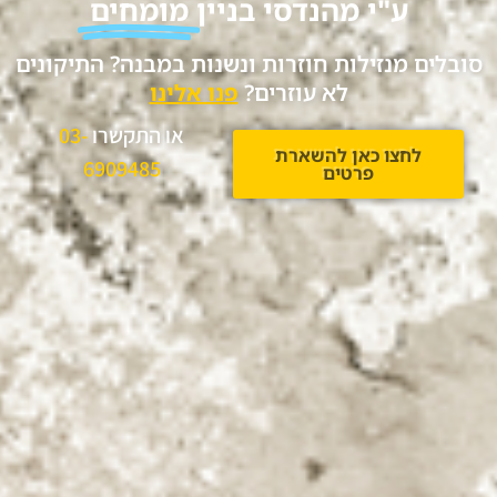
ע"י מהנדסי בניין
מומחים
בלים מנזילות חוזרות ונשנות במבנה? התיקונים
לא עוזרים?
פנו אלינו
או התקשרו
03-
לחצו כאן להשארת
6909485
פרטים