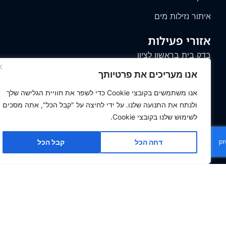
איתור נזילות מים
אזורי פעילות
בדק בית בראשון לציון
אנו מעריכים את פרטיותך
בדק בית בבית שמש
אנו משתמשים בקובצי Cookie כדי לשפר את חוויית הגלישה שלך
בדק בית בבאר שבע
ולנתח את התנועה שלנו. על ידי לחיצה על "קבל הכל", אתה מסכים
בדק בית בנתיבות
לשימוש שלנו בקובצי Cookie.
בדק בית בירושלים
דחה הכל
קבל הכל
בדק בית בצפון
יצירת קשר
טלפון ראשי: 03-6909485
נייד: 054-8889990